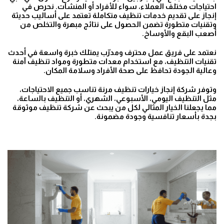
احتياجات مختلف العملاء، سواء للأفراد أو المنشآت. نحرص في
إنجاز على تقديم خدمات تنظيف متكاملة تعتمد على أساليب حديثة
وتقنيات متطورة تضمن الحصول على نتائج مبهرة والتخلص من
أصعب البقع والأوساخ.
نعتمد على فريق عمل محترف ومدرّب يمتلك خبرة واسعة في أحدث
تقنيات التنظيف، مع استخدام معدات متطورة ومواد تنظيف آمنة
وعالية الجودة تحافظ على صحة الأفراد وسلامة المكان.
وتوفر شركة إنجاز خيارات تنظيف مرنة تناسب جميع الاحتياجات،
مثل التنظيف اليومي، الأسبوعي، الشهري، أو التنظيف بالساعة،
مما يجعلنا الخيار المثالي لكل من يبحث عن شركة تنظيف موثوقة
بجدة بأسعار تنافسية وجودة مضمونة.